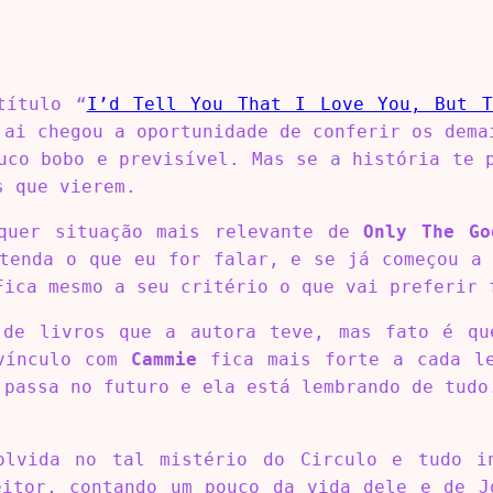
título “
I’d Tell You That I Love You, But T
 ai chegou a oportunidade de conferir os dema
uco bobo e previsível. Mas se a história te 
s que vierem.
lquer situação mais relevante de
Only The Go
ntenda o que eu for falar, e se já começou a 
Fica mesmo a seu critério o que vai preferir 
 de livros que a autora teve, mas fato é qu
 vínculo com
Cammie
fica mais forte a cada le
 passa no futuro e ela está lembrando de tudo
lvida no tal mistério do Circulo e tudo in
eitor, contando um pouco da vida dele e de J