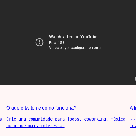
O que é twitch e como funciona?
A 
s
Crie uma comunidade para jogos, coworking, música
⭐⭐
ou o que mais interessar
le