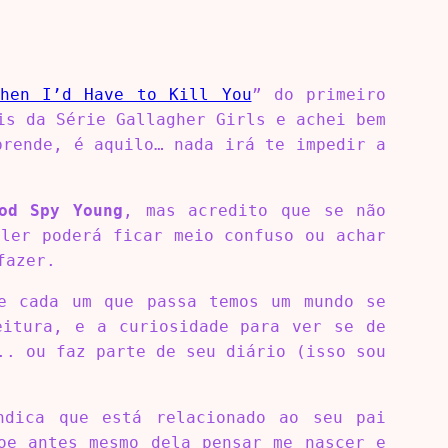
hen I’d Have to Kill You
” do primeiro
is da Série Gallagher Girls e achei bem
prende, é aquilo… nada irá te impedir a
od Spy Young
, mas acredito que se não
ler poderá ficar meio confuso ou achar
fazer.
e cada um que passa temos um mundo se
itura, e a curiosidade para ver se de
.. ou faz parte de seu diário (isso sou
dica que está relacionado ao seu pai
oe antes mesmo dela pensar me nascer e