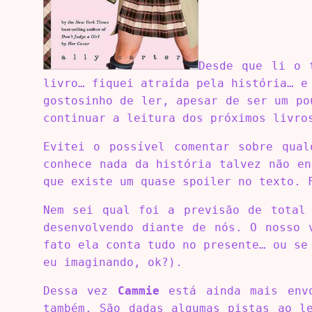
Desde que li o 
livro… fiquei atraída pela história… e
gostosinho de ler, apesar de ser um po
continuar a leitura dos próximos livro
Evitei o possível comentar sobre qua
conhece nada da história talvez não e
que existe um quase spoiler no texto. 
Nem sei qual foi a previsão de total
desenvolvendo diante de nós. O nosso
fato ela conta tudo no presente… ou se
eu imaginando, ok?).
Dessa vez
Cammie
está ainda mais envo
também. São dadas algumas pistas ao l