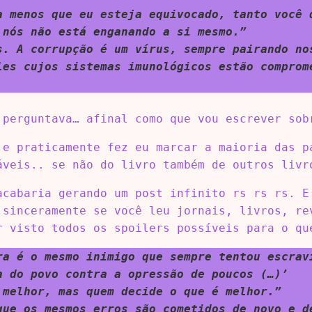
a menos que eu esteja equivocado, tanto você 
 nós não está enganando a si mesmo.”
s. A corrupção é um vírus, sempre pairando no
les cujos sistemas imunológicos estão comprom
 perguntava… afinal como que vou escrever sob
 e praticamente fez eu marcar a maioria das p
áveis.. se não do livro também de outros livr
acabaria gerando um post infinito rs rs rs. E
 sinceramente se você leu jornais, livros, re
r visto todos os spoilers possíveis para o qu
ra é o mesmo inimigo que sempre tentou escrav
a do povo contra a opressão de poucos (…)’
 melhor, mas quem decide o que é melhor.”
que os mesmos erros são cometidos de novo e d