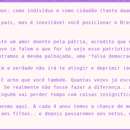
mos: como indivíduo e como cidadão (tanto daq
 país, mas é inevitável você posicionar o Bra
ste um amor doente pela pátria, acredito que 
ovo (e falem o que for só vejo esse patriotis
ntramos a mesma palhaçada, uma ‘falsa democra
im a verdade não irá te atingir e deprimir (a
 E acho que você também. Quantas vezes já esc
. Se realmente não fosse fazer a diferença.. 
inguém vai perder tempo com coisas insignific
mesmo aqui. A cada 4 anos temos a chance de m
 aos filhos.. e depois passaremos aos netos… 