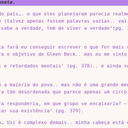
aneta.
do país…. o que eles planejaram parecia realm
é (talvez apenas fossem palavras vazias.. vai
 sabe a verdade, tem de viver a verdade‘(pg. 
ca fará eu conseguir escrever o que for mais 
ra o objetivo de Gleen Beck.. mas eu me sinto
s e retardados mentais‘ (pg. 378).. e ainda s
m a maioria do povo.. mas não é uma grande me
ra tão desordenada que parece apenas um circo
ra responderia, em que grupo se encaixaria? ~
car sua existência‘ (pg. 379).
o… Uii é complexo demais.. minha cabeça está 