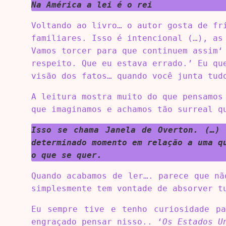
Na América a lei é o rei
Voltando ao livro… o autor gosta de fr
familiares. Isso é intencional (…), as
Vamos torcer para que continuem assim‘
respeito. Que eu estava errado.’ Eu qu
visão dos fatos… quando você junta tud
A leitura mostra muito do que pensamos
que imaginamos e achamos tão surreal q
Isso se chama Janela de Overton. (…) 
determinado momento em relação a uma q
o que se quer.
Quando acabamos de ler…. parece que nã
simplesmente tem vontade de absorver t
Eu sempre tive e tenho curiosidade p
engraçado pensar nisso.. ‘
Os Estados U