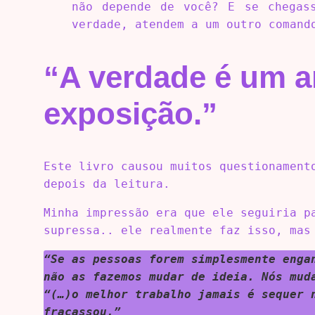
não depende de você? E se chegas
verdade, atendem a um outro comand
“A verdade é um a
exposição.”
Este livro causou muitos questionament
depois da leitura.
Minha impressão era que ele seguiria p
supressa.. ele realmente faz isso, mas
“Se as pessoas forem simplesmente enga
não as fazemos mudar de ideia. Nós mud
“(…)o melhor trabalho jamais é sequer 
fracassou.”