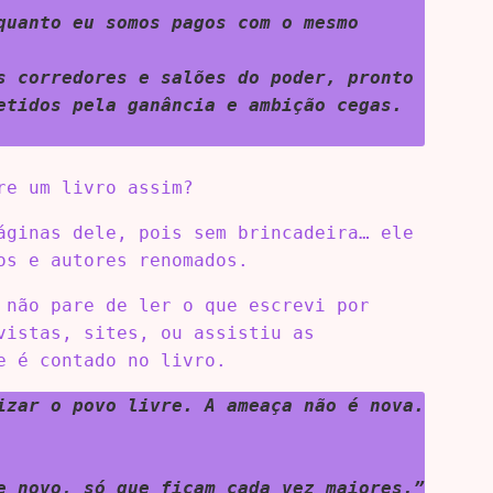
quanto eu somos pagos com o mesmo
s corredores e salões do poder, pronto
etidos pela ganância e ambição cegas.
re um livro assim?
áginas dele, pois sem brincadeira… ele
os e autores renomados.
 não pare de ler o que escrevi por
vistas, sites, ou assistiu as
e é contado no livro.
izar o povo livre. A ameaça não é nova.
e novo, só que ficam cada vez maiores.”