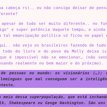
ha cabeça rs).. eu não consigo deixar de pens
ferente?
 apesar de tudo ser muito diferente.. no fu
igo’ e super potência daquele tempo… e ainda
a tal emancipação política só ficou no papel 
qui.. não vejo os brasileiros fazendo de tudo
a todo do livro e do povo da Molly deixa is
que é impossível não se emocionar… (não sen
nsando realmente no bem maior e do próximo).
 de pessoas no mundo: os visionários (…); 
lemingues que mal conseguem ser a inteligê
otesto.
o meio dessa superpopulação, que está inchand
lk, Shakespeare ou Geoge Washington. São uns