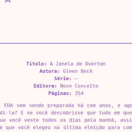
Título:
A Janela de Overton
Autora:
Gleen Beck
Série:
–
Editora:
Novo Conceito
Páginas:
354
s EUA vem sendo preparada há cem anos, e ag
di-la? E se você descobrisse que tudo em qu
ue você veste todos os dias pela manhã, ass
e que você elegeu na última eleição para co