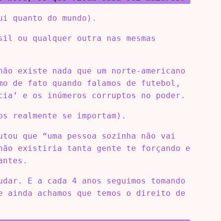
ui quanto do mundo).
sil ou qualquer outra nas mesmas
não existe nada que um norte-americano
mo de fato quando falamos de futebol,
cia’ e os inúmeros corruptos no poder.
os realmente se importam).
utou que “uma pessoa sozinha não vai
não existiria tanta gente te forçando e
antes.
udar. E a cada 4 anos seguimos tomando
e ainda achamos que temos o direito de