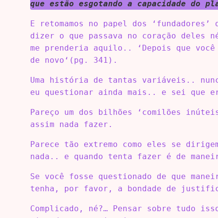
que estão esgotando a capacidade do pl
E retomamos no papel dos ‘fundadores’ 
dizer o que passava no coração deles n
me prenderia aquilo.. ‘Depois que você
de novo‘(pg. 341).
Uma história de tantas variáveis.. nun
eu questionar ainda mais.. e sei que e
Pareço um dos bilhões ‘comilões inútei
assim nada fazer.
Parece tão extremo como eles se dirige
nada.. e quando tenta fazer é de manei
Se você fosse questionado de que manei
tenha, por favor, a bondade de justifi
Complicado, né?… Pensar sobre tudo iss