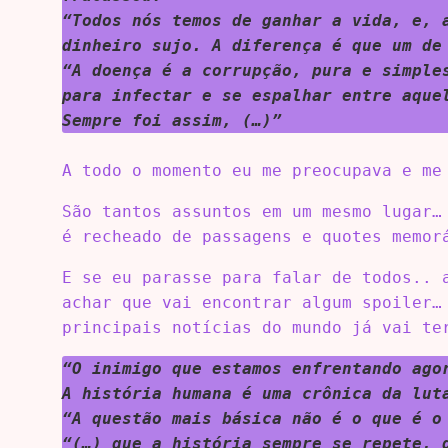
“Todos nós temos de ganhar a vida, e, 
dinheiro sujo. A diferença é que um de
“A doença é a corrupção, pura e simple
para infectar e se espalhar entre aque
Sempre foi assim, (…)”
A todo o momento eu me preocupava e me
São tantos assuntos em um mesmo lugar…
é recheado de passagens e quotes memor
E se eu parasse para falar de todos.. 
achar que vai encontrar algum spoiler…
principais notícias do mundo já vai te
“O inimigo que estamos enfrentando ago
A história humana é uma crônica da lut
“A questão mais básica não é o que é o
“(…) que a história sempre se repete, 