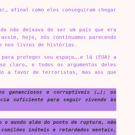
ar… afinal como eles conseguiram chegar
ndo não deixava de ser um país que era
 assim, hoje, nós continuamos parecendo
e nos livros de histórias.
 para proteger seu espaço….e lá (EUA) a
so claro… e todos os argumentos deles
do a favor de terroristas, mas aos que
os gananciosos e corruptíveis (…); os
ncia suficiente para seguir vivendo às
o o mundo além do ponto de ruptura, não
 comilões inúteis e retardados mentais,