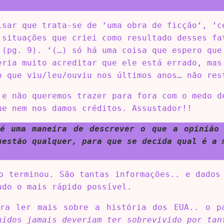
isar que trata-se de ‘uma obra de ficção‘, ‘c
 situações que criei como resultado desses fa
 (pg. 9). ‘(…) só há uma coisa que espero que
eria muito acreditar que ele está errado, mas
o que viu/leu/ouviu nos últimos anos… não res
 e não queremos trazer para fora com o medo d
ue nem nos damos créditos. Assustador!!
é uma maneira de descrever o que a opinião
uestão qualquer, para que se decida qual é a 
o terminou. São tantas informações.. e dados
udo o mais rápido possível.
ara ler mais sobre a história dos EUA.. o p
nidos jamais deveriam ter sobrevivido por tan