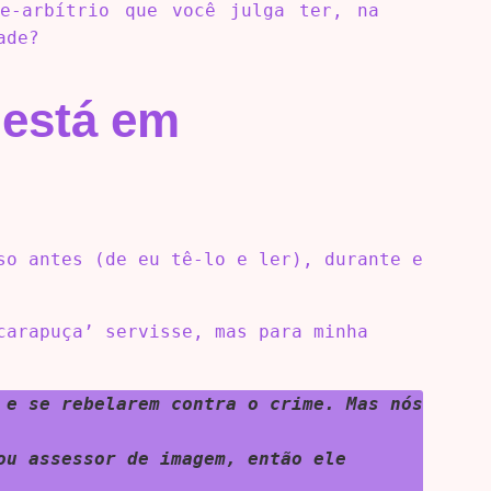
e-arbítrio que você julga ter, na
ade?
 está em
so antes (de eu tê-lo e ler), durante e
carapuça’ servisse, mas para minha
 e se rebelarem contra o crime. Mas nós
ou assessor de imagem, então ele