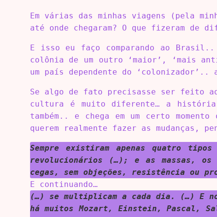
Em várias das minhas viagens (pela min
até onde chegaram? O que fizeram de di
E isso eu faço comparando ao Brasil..
colônia de um outro ‘maior’, ‘mais ant
um país dependente do ‘colonizador’.. 
Se algo de fato precisasse ser feito a
cultura é muito diferente… a históri
também.. e chega em um certo momento 
querem realmente fazer as mudanças, pe
Sempre existiram apenas quatro tipos
revolucionários (…); e as massas, os 
cegas, sem objeções, resistência ou pr
E continuando…
(…) se multiplicam a cada dia. (…) E n
há muitos Mozart, Einstein, Pascal, Sa