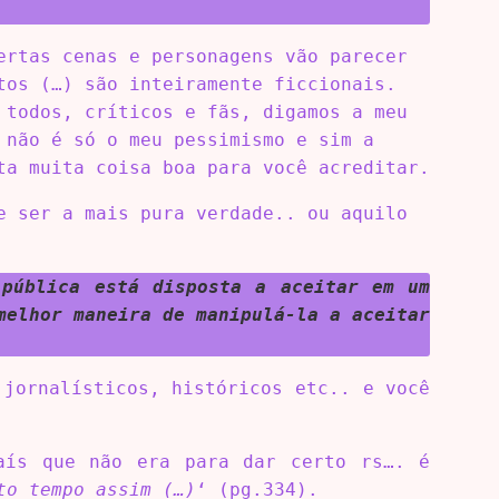
ertas cenas e personagens vão parecer
tos (…) são inteiramente ficcionais.
 todos, críticos e fãs, digamos a meu
 não é só o meu pessimismo e sim a
ta muita coisa boa para você acreditar.
e ser a mais pura verdade.. ou aquilo
 pública está disposta a aceitar em um
melhor maneira de manipulá-la a aceitar
 jornalísticos, históricos etc.. e você
aís que não era para dar certo rs…. é
to tempo assim (…)
‘ (pg.334).