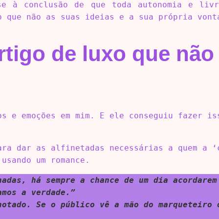
se à conclusão de que toda autonomia e livr
o que não as suas ideias e a sua própria vont
rtigo de luxo que não
os e emoções em mim. E ele conseguiu fazer is
ara dar as alfinetadas necessárias a quem a ‘
 usando um romance.
nadas, há sempre a chance de um dia acordarem
amos a verdade.”
notado. Se o público vê a mão do marqueteiro 