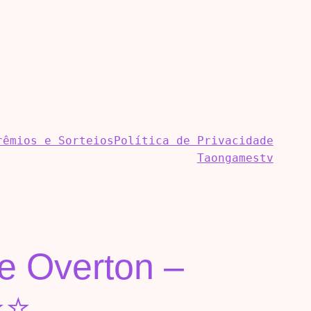
rêmios e Sorteios
Política de Privacidade
Taongamestv
de Overton –
⭐⭐