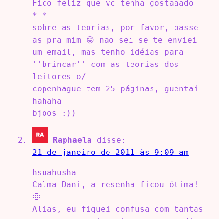
Fico feliz que vc tenha gostaaado
*-*
sobre as teorias, por favor, passe-
as pra mim 😛 nao sei se te enviei
um email, mas tenho idéias para
''brincar'' com as teorias dos
leitores o/
copenhague tem 25 páginas, guentaí
hahaha
bjoos :))
Raphaela
disse:
21 de janeiro de 2011 às 9:09 am
hsuahusha
Calma Dani, a resenha ficou ótima!
🙂
Alias, eu fiquei confusa com tantas