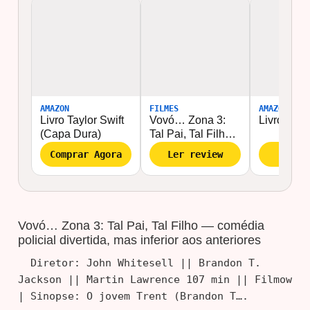
AMAZON
FILMES
AMAZON
Livro Taylor Swift
Vovó… Zona 3:
Livro Desp
(Capa Dura)
Tal Pai, Tal Filho
— comédia
Comprar Agora
Ler review
Ler A
policial divertida,
mas inferior aos
anteriores
Vovó… Zona 3: Tal Pai, Tal Filho — comédia
policial divertida, mas inferior aos anteriores
Diretor: John Whitesell || Brandon T.
Jackson || Martin Lawrence 107 min || Filmow
| Sinopse: O jovem Trent (Brandon T….