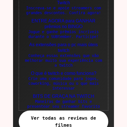
Twitch
Inscreva-se e apoie streamers com
grandes descontos. Confira agora!
ENTRE AGORA para GANHAR
prêmios no BINGO
Jogue e ganhe prêmios incríveis
durante o SUBtember. Participe!
As extensões para o pc mais úteis
twitch
Conheça essas extensões que vão
melhorar muito sua experiência com
a twitch
O que é twitch e como funciona?
Crie uma comunidade para jogos,
coworking, música ou o que mais
interessar
BITS DE GRAÇA NA TWITCH
Maneiras de ganhar bits e
presentear seu streamer favorito
Ver todas as reviews de
filmes