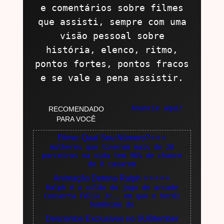
e comentários sobre filmes
que assisti, sempre com uma
visão pessoal sobre
história, elenco, ritmo,
pontos fortes, pontos fracos
e se vale a pena assistir.
Anuncie aqui!
RECOMENDADO
PARA VOCÊ
Filme: Qual Seu Número?⭐⭐⭐
mulheres que tiveram mais de 20
parceiros na vida tem 96% de chance
de ñ casarem
Animação Detona Ralph ⭐⭐⭐⭐⭐
Ralph é o vilão do jogo de arcade
Conserta Félix Jr., em que o herói
homônimo do
Descontos Exclusivos no SUBtember