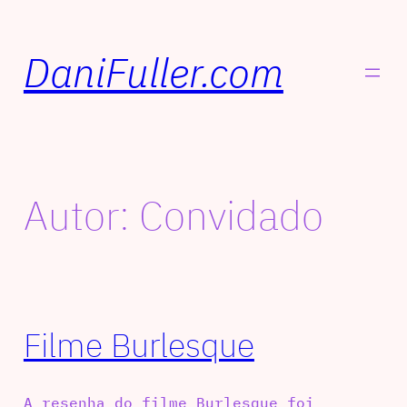
DaniFuller.com
Autor:
Convidado
Filme Burlesque
A resenha do filme Burlesque foi