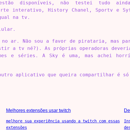
estão disponíveis, não testei tudo ain
orte interativo, History Chanel, Sportv e Sy
gual na tv.
lular.
 no ar. Não sou a favor de pirataria, mas pa
stir a tv né?). As próprias operadoras deveri
mes e séries. A Sky é uma, mas achei horr
outro aplicativo que queira compartilhar é só
Melhores extensões usar twitch
De
melhore sua experiência usando a twitch com essas
In
extensões
de