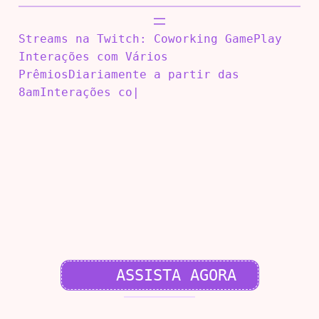
Pular
para
Streams na Twitch:
Coworking
GamePlay
o
Interações com Vários
conteúdo
Prêmios
Diariamente a partir das
8am
Interações com
|
ASSISTA AGORA