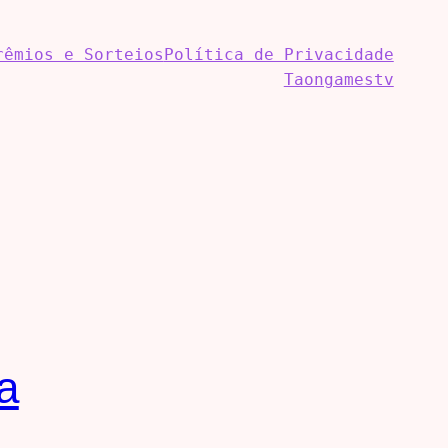
rêmios e Sorteios
Política de Privacidade
Taongamestv
a