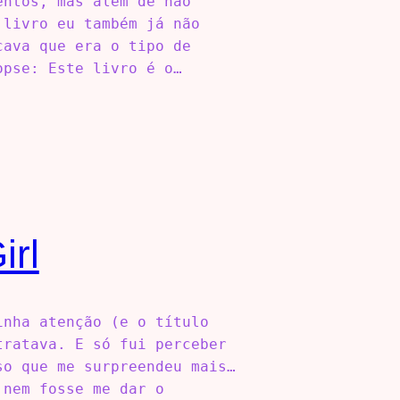
entos, mas além de não
 livro eu também já não
cava que era o tipo de
opse: Este livro é o…
irl
inha atenção (e o título
tratava. E só fui perceber
so que me surpreendeu mais…
 nem fosse me dar o