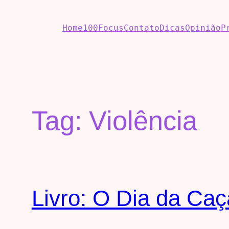
Home
100Focus
Contato
Dicas
Opinião
P
Tag:
Violência
Livro: O Dia da Caç