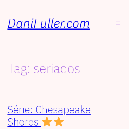
DaniFuller.com
Tag:
seriados
Série: Chesapeake
Shores