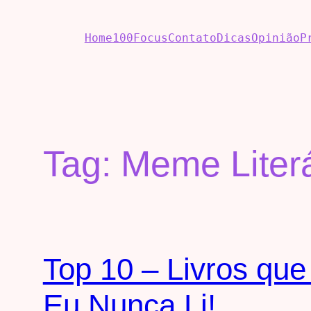
Home
100Focus
Contato
Dicas
Opinião
P
Tag:
Meme Literá
Top 10 – Livros que
Eu Nunca Li!