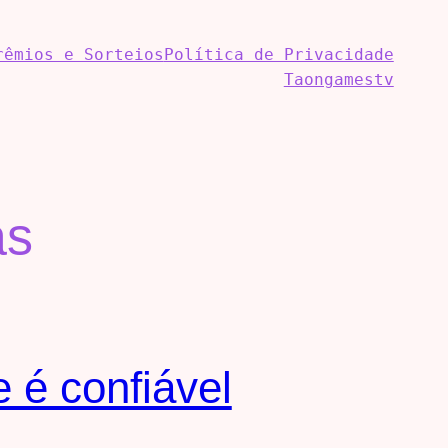
rêmios e Sorteios
Política de Privacidade
Taongamestv
as
 é confiável