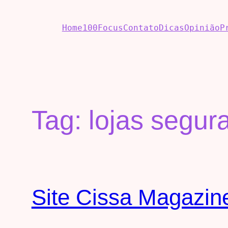
Home
100Focus
Contato
Dicas
Opinião
P
Tag:
lojas segur
Site Cissa Magazine