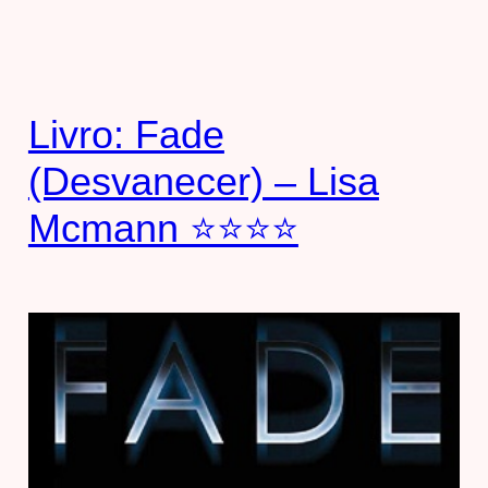
Livro: Fade
(Desvanecer) – Lisa
Mcmann ⭐⭐⭐⭐