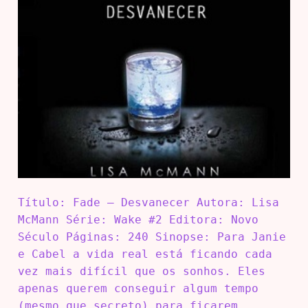
Título: Fade – Desvanecer Autora: Lisa
McMann Série: Wake #2 Editora: Novo
Século Páginas: 240 Sinopse: Para Janie
e Cabel a vida real está ficando cada
vez mais difícil que os sonhos. Eles
apenas querem conseguir algum tempo
(mesmo que secreto) para ficarem