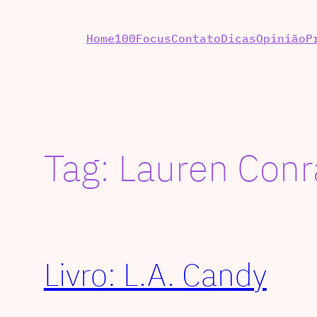
Home
100Focus
Contato
Dicas
Opinião
P
Tag:
Lauren Conr
Livro: L.A. Candy