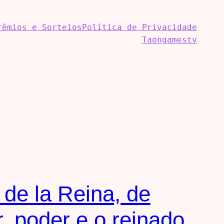
rêmios e Sorteios
Política de Privacidade
Taongamestv
de la Reina, de
, poder e o reinado