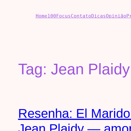
Home
100Focus
Contato
Dicas
Opinião
P
Tag:
Jean Plaidy
Resenha: El Marido 
Jean Plaidy — amor