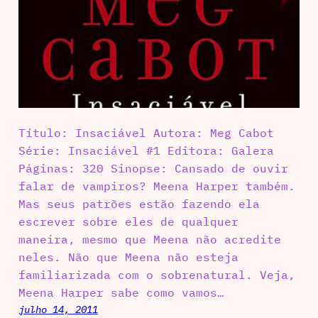
Título: Insaciável Autora: Meg Cabot
Série: Insaciável #1 Editora: Galera
Páginas: 320 Sinopse: Cansado de ouvir
falar de vampiros? Meena Harper também.
Mas seus patrões estão fazendo ela
escrever sobre eles de qualquer
maneira, mesmo que Meena não acredite
neles. Não que Meena não esteja
familiarizada com o sobrenatural. Veja,
Meena Harper sabe como vamos…
julho 14, 2011