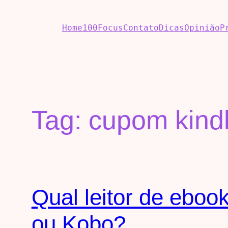
Home
100Focus
Contato
Dicas
Opinião
P
Tag:
cupom kindl
Qual leitor de eboo
ou Kobo?