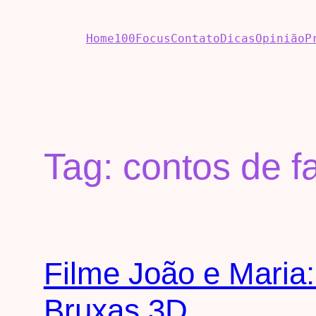
Home
100Focus
Contato
Dicas
Opinião
P
Tag:
contos de f
Filme João e Maria
Bruxas 3D