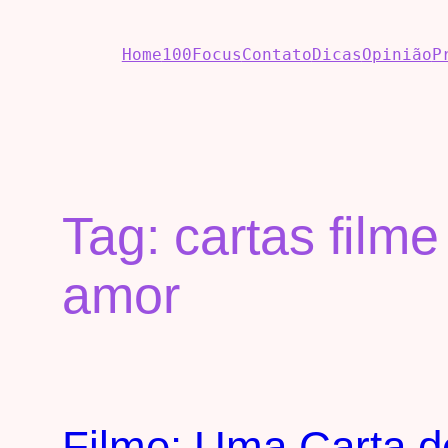
Home
100Focus
Contato
Dicas
Opinião
P
Tag:
cartas film
amor
Filme: Uma Carta 