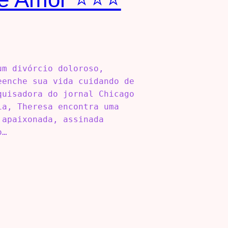
um divórcio doloroso,
eenche sua vida cuidando de
quisadora do jornal Chicago
ia, Theresa encontra uma
 apaixonada, assinada
o…