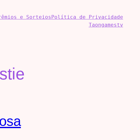
rêmios e Sorteios
Política de Privacidade
Taongamestv
stie
iosa