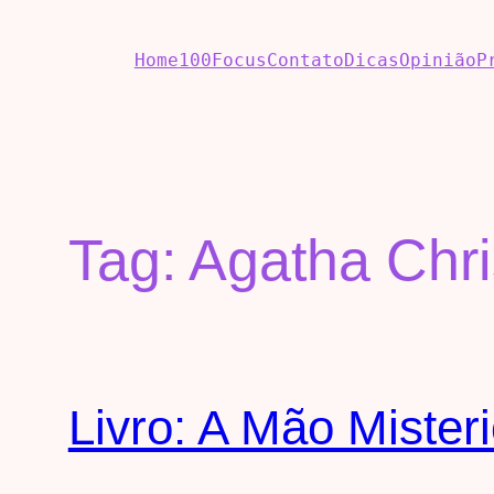
Home
100Focus
Contato
Dicas
Opinião
P
Tag:
Agatha Chri
Livro: A Mão Mister