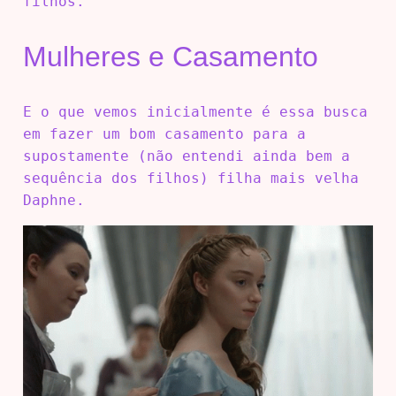
filhos.
Mulheres e Casamento
E o que vemos inicialmente é essa busca
em fazer um bom casamento para a
supostamente (não entendi ainda bem a
sequência dos filhos) filha mais velha
Daphne.