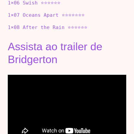
1×06 Swish ⭐⭐⭐⭐⭐⭐
1×07 Oceans Apart ⭐⭐⭐⭐⭐⭐⭐
1×08 After the Rain ⭐⭐⭐⭐⭐⭐
Assista ao trailer de
Bridgerton