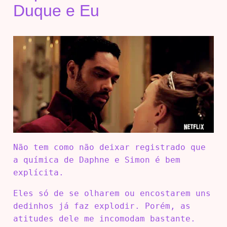
Duque e Eu
Não tem como não deixar registrado que
a química de Daphne e Simon é bem
explícita.
Eles só de se olharem ou encostarem uns
dedinhos já faz explodir. Porém, as
atitudes dele me incomodam bastante.