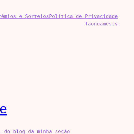
rêmios e Sorteios
Política de Privacidade
Taongamestv
de
i do blog da minha seção