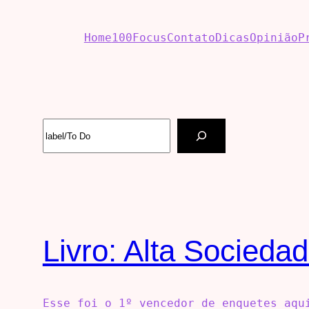
Home
100Focus
Contato
Dicas
Opinião
P
Livro: Alta Socieda
Esse foi o 1º vencedor de enquetes aqu