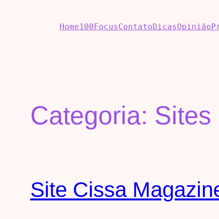
Home
100Focus
Contato
Dicas
Opinião
P
Categoria:
Sites
Site Cissa Magazine