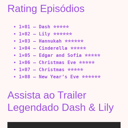
Rating Episódios
1×01 – Dash ⭐⭐⭐⭐⭐
1×02 – Lily ⭐⭐⭐⭐⭐⭐
1×03 – Hannukah ⭐⭐⭐⭐⭐⭐
1×04 – Cinderella ⭐⭐⭐⭐⭐
1×05 – Edgar and Sofia ⭐⭐⭐⭐⭐
1×06 – Christmas Eve ⭐⭐⭐⭐⭐
1×07 – Christmas ⭐⭐⭐⭐⭐
1×08 – New Year’s Eve ⭐⭐⭐⭐⭐⭐
Assista ao Trailer
Legendado Dash & Lily