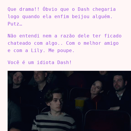
Que drama!! Óbvio que o Dash chegaria
logo quando ela enfim beijou alguém.
Putz…
Não entendi nem a razão dele ter ficado
chateado com algo.. Com o melhor amigo
e com a Lily. Me poupe.
Você é um idiota Dash!