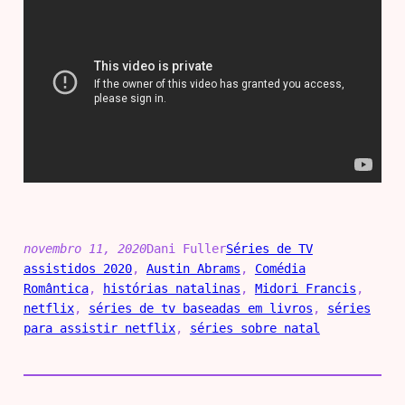
novembro 11, 2020
Dani Fuller
Séries de TV
assistidos 2020
, 
Austin Abrams
, 
Comédia
Romântica
, 
histórias natalinas
, 
Midori Francis
, 
netflix
, 
séries de tv baseadas em livros
, 
séries
para assistir netflix
, 
séries sobre natal