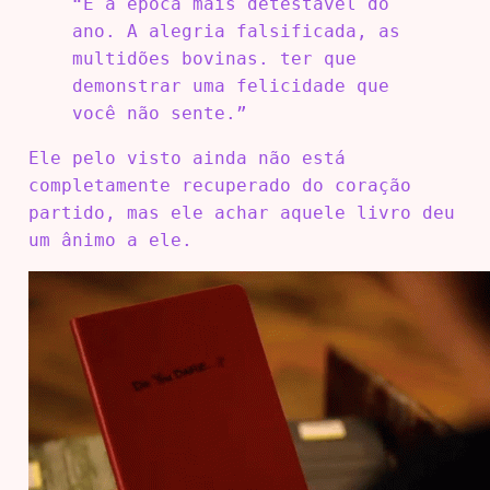
“É a época mais detestável do
ano. A alegria falsificada, as
multidões bovinas. ter que
demonstrar uma felicidade que
você não sente.”
Ele pelo visto ainda não está
completamente recuperado do coração
partido, mas ele achar aquele livro deu
um ânimo a ele.