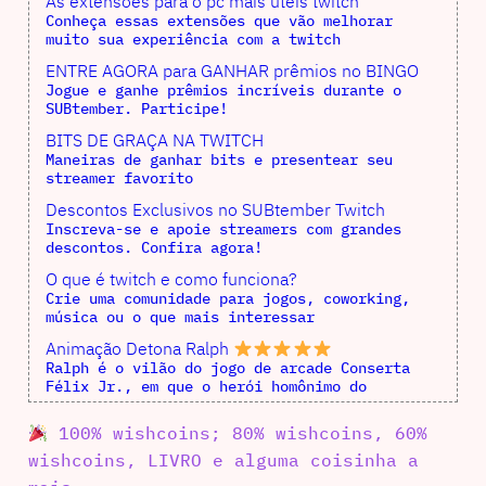
As extensões para o pc mais úteis twitch
Conheça essas extensões que vão melhorar
muito sua experiência com a twitch
ENTRE AGORA para GANHAR prêmios no BINGO
Jogue e ganhe prêmios incríveis durante o
SUBtember. Participe!
BITS DE GRAÇA NA TWITCH
Maneiras de ganhar bits e presentear seu
streamer favorito
Descontos Exclusivos no SUBtember Twitch
Inscreva-se e apoie streamers com grandes
descontos. Confira agora!
O que é twitch e como funciona?
Crie uma comunidade para jogos, coworking,
música ou o que mais interessar
Animação Detona Ralph
Ralph é o vilão do jogo de arcade Conserta
Félix Jr., em que o herói homônimo do
100% wishcoins; 80% wishcoins, 60%
wishcoins, LIVRO e alguma coisinha a