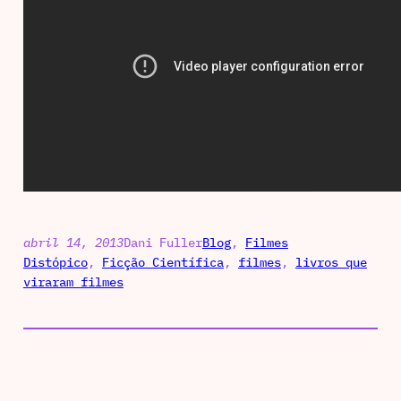
abril 14, 2013
Dani Fuller
Blog
, 
Filmes
Distópico
, 
Ficção Científica
, 
filmes
, 
livros que
viraram filmes