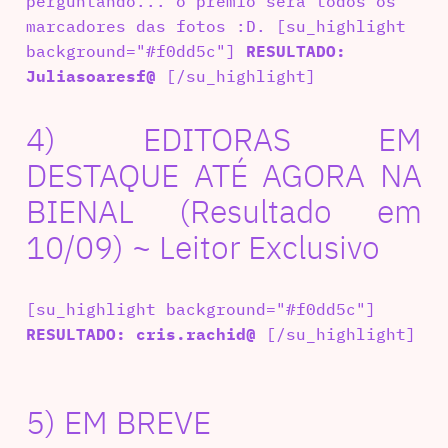
perguntando... o prêmio será todos os
marcadores das fotos :D. [su_highlight
background="#f0dd5c"]
RESULTADO:
Juliasoaresf@
[/su_highlight]
4) EDITORAS EM
DESTAQUE ATÉ AGORA NA
BIENAL (Resultado em
10/09) ~ Leitor Exclusivo
[su_highlight background="#f0dd5c"]
RESULTADO: cris.rachid@
[/su_highlight]
5) EM BREVE